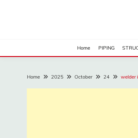
Skip
to
content
Home
PIPING
STRU
Home
2025
October
24
welder 