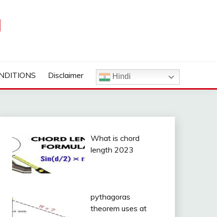
I
NDITIONS
Disclaimer
Hindi
What is chord
length 2023
pythagoras
theorem uses at