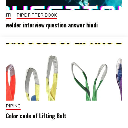
ITI
PIPE FITTER BOOK
welder interview question answer hindi
October
fitterkipurijankari
24,
2025
PIPING
Color code of Lifting Belt