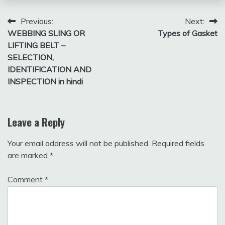
February
fitterkipurijankari
1, 2025
Post
Previous:
Next:
WEBBING SLING OR
Types of Gasket
navigation
LIFTING BELT –
SELECTION,
IDENTIFICATION AND
INSPECTION in hindi
Leave a Reply
Your email address will not be published.
Required fields
are marked
*
Comment
*