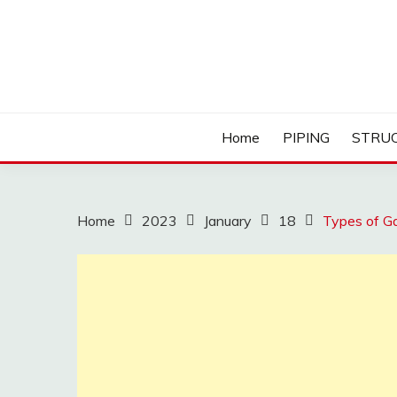
Skip
to
content
Home
PIPING
STRU
Home
2023
January
18
Types of Ga