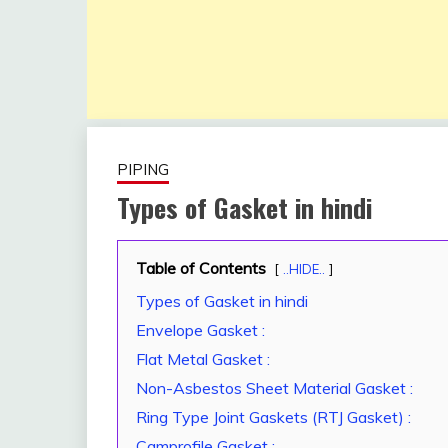
PIPING
Types of Gasket in hindi
Table of Contents
January
fitterkipurijankari
..HIDE..
18,
Types of Gasket in hindi
2023
Envelope Gasket :
Flat Metal Gasket :
Non-Asbestos Sheet Material Gasket :
Ring Type Joint Gaskets (RTJ Gasket) :
Camprofile Gasket :