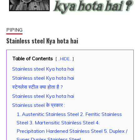
PIPING
Stainless steel Kya hota hai
January
fitterkipurijankari
Table of Contents
..HIDE..
20,
Stainless steel Kya hota hai
2023
Stainless steel Kya hota hai
स्टेनलेस स्टील क्या होता है ?
Stainless steel Kya hota hai
Stainless steel के प्रकार :
1. Austenitic Stainless Steel 2. Ferritic Stainless
Steel 3. Martensitic Stainless Steel 4.
Precipitation Hardened Stainless Steel 5. Duplex /
Super Duplex Stainless Steel