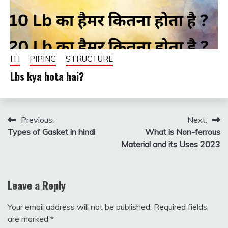
ITI
PIPING
STRUCTURE
Lbs kya hota hai?
December
fitterkipurijankari
8, 2024
Post
Previous:
Next:
Types of Gasket in hindi
What is Non-ferrous
navigation
Material and its Uses 2023
Leave a Reply
Your email address will not be published.
Required fields
are marked
*